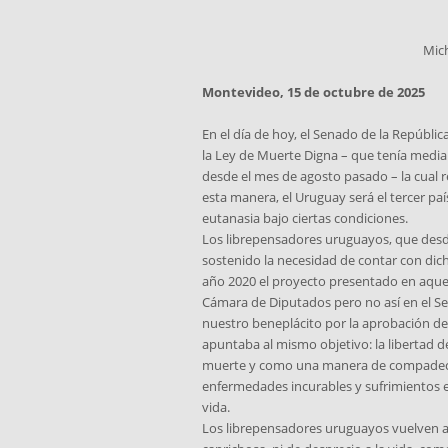
Mich
Montevideo, 15 de octubre de 2025
En el día de hoy, el Senado de la Repúbli
la Ley de Muerte Digna – que tenía medi
desde el mes de agosto pasado – la cual r
esta manera, el Uruguay será el tercer paí
eutanasia bajo ciertas condiciones.
Los librepensadores uruguayos, que des
sostenido la necesidad de contar con dic
año 2020 el proyecto presentado en aque
Cámara de Diputados pero no así en el 
nuestro beneplácito por la aprobación de 
apuntaba al mismo objetivo: la libertad d
muerte y como una manera de compadece
enfermedades incurables y sufrimientos 
vida.
Los librepensadores uruguayos vuelven a 