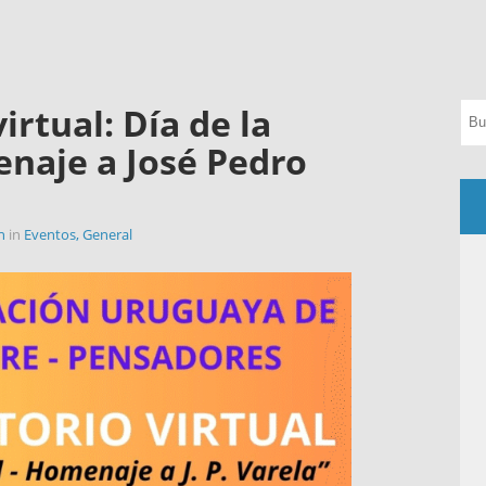
ores
irtual: Día de la
enaje a José Pedro
n
in
Eventos
,
General