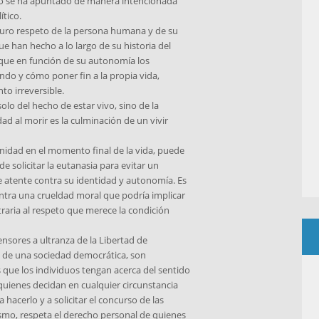
omo se ha apuntado de manera intencionada
ítico.
puro respeto de la persona humana y de su
e han hecho a lo largo de su historia del
que en función de su autonomía los
ándo y cómo poner fin a la propia vida,
to irreversible.
lo del hecho de estar vivo, sino de la
dad al morir es la culminación de un vivir
gnidad en el momento final de la vida, puede
de solicitar la eutanasia para evitar un
e atente contra su identidad y autonomía. Es
ntra una crueldad moral que podría implicar
raria al respeto que merece la condición
nsores a ultranza de la Libertad de
a de una sociedad democrática, son
 que los individuos tengan acerca del sentido
 quienes decidan en cualquier circunstancia
 hacerlo y a solicitar el concurso de las
ismo, respeta el derecho personal de quienes