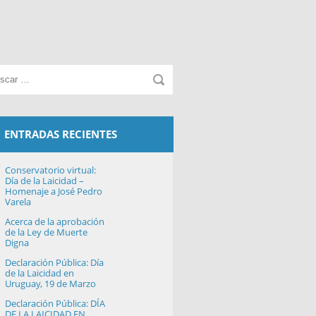
ENTRADAS RECIENTES
Conservatorio virtual:
Día de la Laicidad –
Homenaje a José Pedro
Varela
Acerca de la aprobación
de la Ley de Muerte
Digna
Declaración Pública: Día
de la Laicidad en
Uruguay, 19 de Marzo
Declaración Pública: DÍA
DE LA LAICIDAD EN