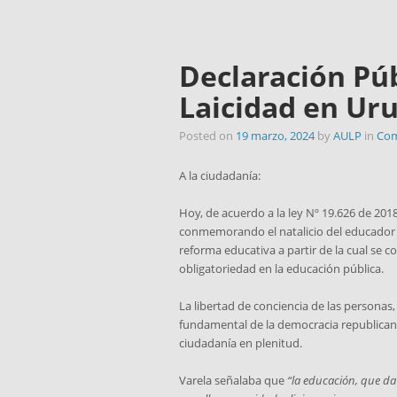
Declaración Púb
Laicidad en Ur
Posted on
19 marzo, 2024
by
AULP
in
Com
A la ciudadanía:
Hoy, de acuerdo a la ley Nº 19.626 de 2018
conmemorando el natalicio del educador J
reforma educativa a partir de la cual se c
obligatoriedad en la educación pública.
La libertad de conciencia de las personas,
fundamental de la democracia republicana,
ciudadanía en plenitud.
Varela señalaba que
“la educación, que da y