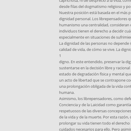
caprichosa, ni de desprecio a la vida, c
desde filas del dogmatismo religioso y pol
Nuestra posición está basada en el más 
dignidad personal. Los librepensadores qu
humanismo una centralidad, consideran 
individuos tienen el derecho a decidir cu
especialmente en situaciones de sufrimien
La dignidad de las personas no depende so
calidad de vida, de cómo se vive. La digni
1
digno. En este entendido, preservar la di
sustentarse en la decisión libre y racional 
estado de degradación física y mental qu
un acto de libertad que se contrapone co
una prolongación obligada de la vida cont
humana.
Asimismo, los librepensadores, como defe
Conciencia y de la Laicidad como garantí
respetuosos de las diversas concepciones
de la vida y de la muerte. Por esta razón,
prolongar su vida tienen todo el derecho a
cuidados necesarios para ello. Pero asim