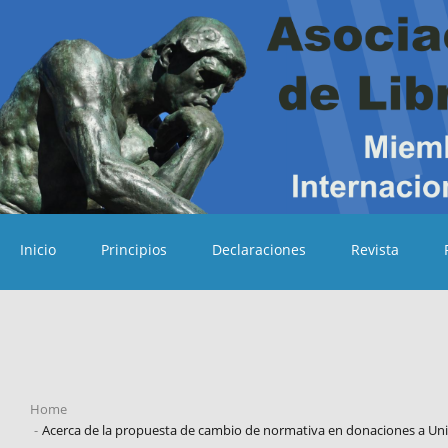
Inicio
Principios
Declaraciones
Revista
Asociación Uruguaya de Libre Pensadores
Sitio oficial de la AULP, Asociación Uruguaya
de Libre Pensadores
Home
-
Acerca de la propuesta de cambio de normativa en donaciones a Univ